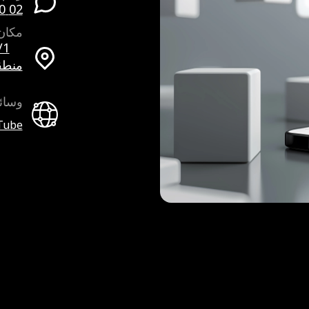
02 090 9507 لكل عام 2005
مكان
30/1، الطابق الر
منطقة
وسائ
Tube