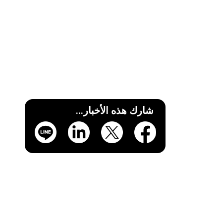
قم بتغيير 3 نقاط. مناطق الخطر التي يعرف أصحاب المصانع أنها خطيرة!كن الأمان النهائي الذي يمكنك التحكم فيه باستخدام ASAP (جميع منصات الذكاء الاصطناعي الذكية)asap-ai-factory-safety-3-
شارك هذه الأخبار...